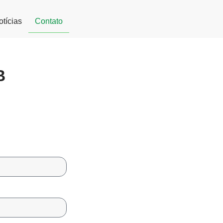
otícias
Contato
B